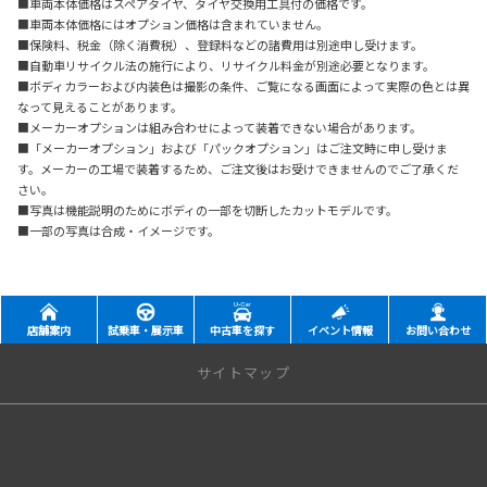
■車両本体価格はスペアタイヤ、タイヤ交換用工具付の価格です。
■車両本体価格にはオプション価格は含まれていません。
■保険料、税金（除く消費税）、登録料などの諸費用は別途申し受けます。
■自動車リサイクル法の施行により、リサイクル料金が別途必要となります。
■ボディカラーおよび内装色は撮影の条件、ご覧になる画面によって実際の色とは異
なって見えることがあります。
■メーカーオプションは組み合わせによって装着できない場合があります。
■「メーカーオプション」および「パックオプション」はご注文時に申し受けま
す。メーカーの工場で装着するため、ご注文後はお受けできませんのでご了承くだ
さい。
■写真は機能説明のためにボディの一部を切断したカットモデルです。
■一部の写真は合成・イメージです。
店舗案内
試乗車・展示車
中古車を探す
イベント情報
お問い合わせ
サイトマップ
店舗情報
古河店