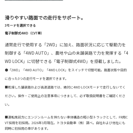
滑りやすい路面での走行をサポート。
3モードを選択できる
電子制御式4WD（CVT車）
通常走行で使用する「2WD」に加え、路面状況に応じて駆動力を
制御する「4WD AUTO」、農地や山の未舗装路で力を発揮する「4
WD LOCK」に切替できる「電子制御式4WD」を搭載しました。
●「2WD」「4WD AUTO」「4WD LOCK」をスイッチで切替可能。路面状態や目的
に合った3つの走行モードを選択できます。
■乾燥した舗装路および高速道路では、絶対に4WD LOCKモードで走行しないでく
ださい。操作・ご使用上の注意事項につきまして、必ず取扱説明書をご確認くださ
い。
■運転席前方にエンジンルームを持たない車体構造の軽小型トラックとして、FR用C
VT採用を初採用。2026年3月現在。トヨタ自動車（株）調べ。自社および他社にも
同時に初採用の車があります。