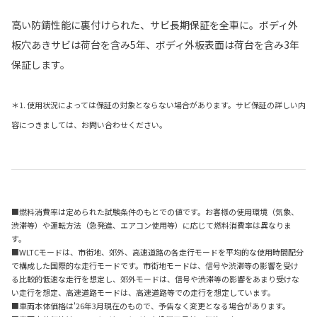
高い防錆性能に裏付けられた、サビ長期保証を全車に。ボディ外
板穴あきサビは荷台を含み5年、ボディ外板表面は荷台を含み3年
保証します。
＊1. 使用状況によっては保証の対象とならない場合があります。サビ保証の詳しい内
容につきましては、お問い合わせください。
■燃料消費率は定められた試験条件のもとでの値です。お客様の使用環境（気象、
渋滞等）や運転方法（急発進、エアコン使用等）に応じて燃料消費率は異なりま
す。
■WLTCモードは、市街地、郊外、高速道路の各走行モードを平均的な使用時間配分
で構成した国際的な走行モードです。市街地モードは、信号や渋滞等の影響を受け
る比較的低速な走行を想定し、郊外モードは、信号や渋滞等の影響をあまり受けな
い走行を想定、高速道路モードは、高速道路等での走行を想定しています。
■車両本体価格は'26年3月現在のもので、予告なく変更となる場合があります。