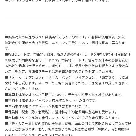
ッシュ（センターピラー）は選択したボディカラーと同色となります。
■燃料消費率は定められた試験条件のもとでの値です。お客様の使用環境（気象、
渋滞等）や運転方法（急発進、エアコン使用等）に応じて燃料消費率は異なりま
す。
■WLTCモードは、市街地、郊外、高速道路の各走行モードを平均的な使用時間配分
で構成した国際的な走行モードです。市街地モードは、信号や渋滞等の影響を受け
る比較的低速な走行を想定し、郊外モードは、信号や渋滞等の影響をあまり受けな
い走行を想定、高速道路モードは高速道路等での走行を想定しています。
■「メーカーオプション」「メーカーパッケージオプション」「設定あり」はご注
文時に申し受けます。メーカーの工場で装着するため、ご注文後はお受けできませ
んのでご了承ください。
■車両本体価格は'25年8月現在のもので、予告なく変更となる場合があります。
■車両本体価格はタイヤパンク応急修理キット付の価格です。
■車両本体価格にはオプション価格は含まれていません。
■保険料、税金（除く消費税）、登録料などの諸費用は別途申し受けます。
■自動車リサイクル法の施行により、リサイクル料金が別途必要となります。
■ボディカラーおよび内装色は撮影および表示画面の関係で実際の色とは異なって見
えることがあります。また、実車においてもご覧になる環境（屋内外、光の角度等）
により、ボディカラーの見え方は異なります。