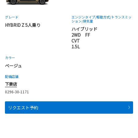
グレード
エンジンタイプ
/駆動方式/
トランスミッ
ション
/排気量
HYBRID Z 5人乗り
ハイブリッド
2WD FF
CVT
1.5L
カラー
ベージュ
配備店舗
下妻店
0296-30-1171
リクエスト予約