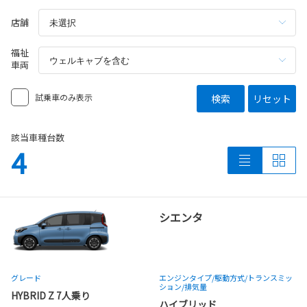
店舗
福祉
車両
試乗車のみ表示
検索
リセット
該当車種台数
4
シエンタ
グレード
エンジンタイプ
/駆動方式/
トランスミッ
ション
/排気量
HYBRID Z 7人乗り
ハイブリッド