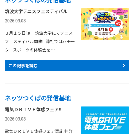
筑波大学テニスフェスティバル
2026.03.08
３月１５日㈰ 筑波大学にてテニス
フェスティバル開催‼ 弊社ではｅモー
タースポーツの体験会を…
この記事を読む
ネッツつくばの発信基地
電気ＤＲＩＶＥ体感フェア‼
2026.03.08
電気ＤＲＩＶＥ体感フェア実施中 詳