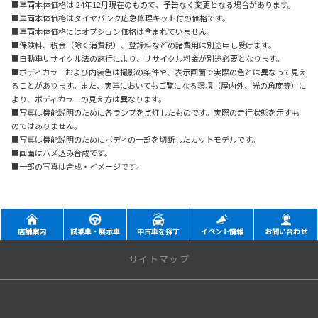
■車両本体価格は'24年12月現在のもので、予告なく変更となる場合があります。
■車両本体価格はタイヤパンク応急修理キット付の価格です。
■車両本体価格にはオプション価格は含まれていません。
■保険料、税金（除く消費税）、登録料などの諸費用は別途申し受けます。
■自動車リサイクル法の施行により、リサイクル料金が別途必要となります。
■ボディカラーおよび内装色は
撮影の条件や、表示画面で
実際の色とは異なって見え
ることがあります。また、実車においてもご覧になる環境（屋内外、光の角度等）に
より、ボディカラーの見え方は異なります。
■写真は機能説明のために各ランプを点灯したものです。実際の走行状態を示すも
のではありません。
■写真は機能説明のためにボディの一部を切断したカットモデルです。
■画面はハメ込み合成です。
■一部の写真は合成・イメージです。
店舗案内
試乗車・展示車
中古車を探す
イベント情報
お問い合わせ
サイトマップ
店舗情報