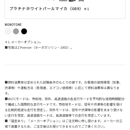
プラチナホワイトパールマイカ〈089〉
＊1
MONOTONE
＊1. メーカーオプション。
■写真はZ Premier（ターボガソリン・2WD）。
■燃料消費率は定められた試験条件のもとでの値です。お客様の使用環境（気象、
渋滞等）や運転方法（急発進、エアコン使用等）に応じて燃料消費率は異なりま
す。
■WLTCモードは、市街地、郊外、高速道路の各走行モードを平均的な使用時間配分
で構成した国際的な走行モードです。市街地モードは、信号や渋滞等の影響を受け
る比較的低速な走行を想定し、郊外モードは、信号や渋滞等の影響をあまり受けな
い走行を想定、高速道路モードは、高速道路等での走行を想定しています。
■「設定あり」「メーカーオプション」はご注文時に申し受けます。メーカーの工
場で装着するため、ご注文後はお受けできませんのでご了承ください。