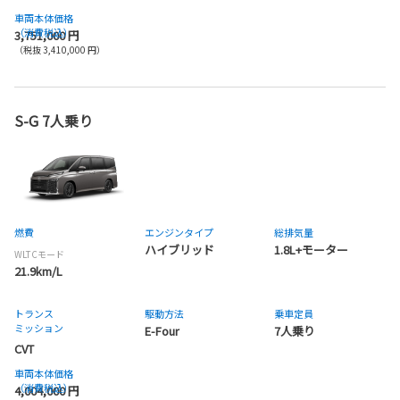
車両本体価格
（消費税込）
3,751,000 円
（税抜 3,410,000 円）
S-G 7人乗り
燃費
エンジンタイプ
総排気量
ハイブリッド
1.8L+モーター
WLTCモード
21.9km/L
トランス
駆動方法
乗車定員
ミッション
E-Four
7人乗り
CVT
車両本体価格
（消費税込）
4,004,000 円