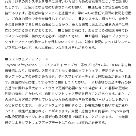
seおよびその各システムを安全にお使いいただくための留意事項についてご説明い
たします。（ご使用になる際のお客さまへのお願い） ■運転者には安全運転の義
務があります。運転者は各システムを過信せず、常に自らの責任で周囲の状況を把握
し、ご自身の操作で安全を確保してください。 ■各システムに頼ったり、安全を
委ねる運転をすると思わぬ事故につながり、重大な傷害におよぶか最悪の場合は死
亡につながるおそれがあります。 ■ご使用の前には、あらかじめ取扱説明書で各
システムの特徴・操作方法を必ずご確認ください。 ■お客様ご自身でプリクラッ
シュセーフティの作動テストを行わないでください。対象や状況によってはシステム
が正常に作動せず、思わぬ事故につながるおそれがあります。
■ソフトウェアアップデート
Toyota Safety Sense、アドバンスト ドライブの一部のプログラムは、DCMによる無
線通信により、販売店に入庫することなく最新のソフトウェアに更新できます。
※ソフトウェアの更新がある場合、ディスプレイオーディオに通知画面が表示されま
す。画面の指示に従ってすみやかに更新してください。 ※お客様の安全や車両の保
安基準に関わる重大なソフトウェア更新が必要になった場合には、お客様の更新の
許諾の有無にかかわらず、自動でソフトウェア更新を行うことがあります。また、こ
の場合にお客様が許諾していなかった他の機能も含めて最新バージョンに更新され
る場合があります。 ※ソフトウェアを更新すると、各機能の取り扱い方法が変わ
ったり、機能が追加されることがあります。変更・追加された内容は、toyota.jp内
の取扱説明書ページにある最新の取扱説明書で確認することができます。 ※無線
通信によるソフトウェアアップデートはT-Connect契約が必要です。