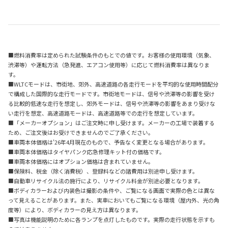
■燃料消費率は定められた試験条件のもとでの値です。お客様の使用環境（気象、
渋滞等）や運転方法（急発進、エアコン使用等）に応じて燃料消費率は異なりま
す。
■WLTCモードは、市街地、郊外、高速道路の各走行モードを平均的な使用時間配分
で構成した国際的な走行モードです。市街地モードは、信号や渋滞等の影響を受け
る比較的低速な走行を想定し、郊外モードは、信号や渋滞等の影響をあまり受けな
い走行を想定、高速道路モードは、高速道路等での走行を想定しています。
■「メーカーオプション」はご注文時に申し受けます。メーカーの工場で装着する
ため、ご注文後はお受けできませんのでご了承ください。
■車両本体価格は'26年4月現在のもので、予告なく変更となる場合があります。
■車両本体価格はタイヤパンク応急修理キット付の価格です。
■車両本体価格にはオプション価格は含まれていません。
■保険料、税金（除く消費税）、登録料などの諸費用は別途申し受けます。
■自動車リサイクル法の施行により、リサイクル料金が別途必要となります。
■ボディカラーおよび内装色は撮影の条件や、ご覧になる画面で実際の色とは異な
って見えることがあります。また、実車においてもご覧になる環境（屋内外、光の角
度等）により、ボディカラーの見え方は異なります。
■写真は機能説明のために各ランプを点灯したものです。実際の走行状態を示すも