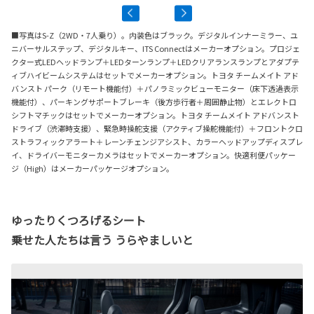
■写真はS-Z（2WD・7人乗り）。内装色はブラック。デジタルインナーミラー、ユ
ニバーサルステップ、デジタルキー、ITS Connectはメーカーオプション。プロジェ
クター式LEDヘッドランプ＋LEDターンランプ＋LEDクリアランスランプとアダプテ
ィブハイビームシステムはセットでメーカーオプション。トヨタ チームメイト アド
バンスト パーク（リモート機能付）＋パノラミックビューモニター（床下透過表示
機能付）、パーキングサポートブレーキ（後方歩行者＋周囲静止物）とエレクトロ
シフトマチックはセットでメーカーオプション。トヨタ チームメイト アドバンスト
ドライブ（渋滞時支援）、緊急時操舵支援（アクティブ操舵機能付）＋フロントクロ
ストラフィックアラート＋レーンチェンジアシスト、カラーヘッドアップディスプレ
イ、ドライバーモニターカメラはセットでメーカーオプション。快適利便パッケー
ジ（High）はメーカーパッケージオプション。
ゆったりくつろげるシート
乗せた人たちは言う うらやましいと