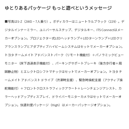
ゆとりあるパッケージ もっと遊べというメッセージ
■写真はS-Z（2WD・7人乗り）。ボディカラーはニュートラルブラック〈229〉。デ
ジタルインナーミラー、ユニバーサルステップ、デジタルキー、ITS Connectはメー
カーオプション。プロジェクター式LEDヘッドランプ＋LEDターンランプ＋LEDクリ
アランスランプとアダプティブハイビームシステムはセットでメーカーオプション。
トヨタ チームメイト アドバンスト パーク（リモート機能付）＋パノラミックビュー
モニター（床下透過表示機能付）、パーキングサポートブレーキ（後方歩行者＋周
囲静止物）とエレクトロシフトマチックはセットでメーカーオプション。トヨタ チ
ームメイト アドバンスト ドライブ（渋滞時支援）、緊急時操舵支援（アクティブ操
舵機能付）＋フロントクロストラフィックアラート＋レーンチェンジアシスト、カ
ラーヘッドアップディスプレイ、ドライバーモニターカメラはセットでメーカーオ
プション。快適利便パッケージ（High）はメーカーパッケージオプション。