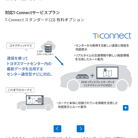
対応T-Connectサービスプラン
T-Connect スタンダード(22) 有料オプション
+
飲