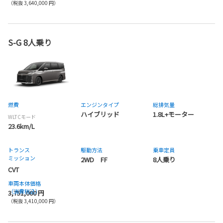
（税抜 3,640,000 円）
S-G 8人乗り
燃費
エンジンタイプ
総排気量
ハイブリッド
1.8L+モーター
WLTCモード
23.6km/L
トランス
駆動方法
乗車定員
ミッション
2WD FF
8人乗り
CVT
車両本体価格
（消費税込）
3,751,000 円
（税抜 3,410,000 円）