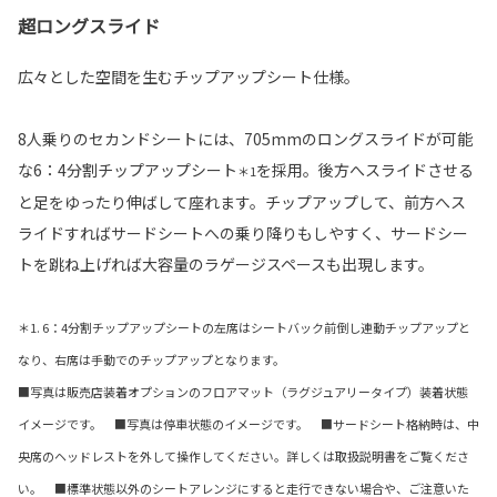
超ロングスライド
広々とした空間を生むチップアップシート仕様。
8人乗りのセカンドシートには、705mmのロングスライドが可能
な6：4分割チップアップシート
を採用。後方へスライドさせる
＊1
と足をゆったり伸ばして座れます。チップアップして、前方へス
ライドすればサードシートへの乗り降りもしやすく、サードシー
トを跳ね上げれば大容量のラゲージスペースも出現します。
＊1. 6：4分割チップアップシートの左席はシートバック前倒し連動チップアップと
なり、右席は手動でのチップアップとなります。
■写真は販売店装着オプションのフロアマット（ラグジュアリータイプ）装着状態
イメージです。 ■写真は停車状態のイメージです。 ■サードシート格納時は、中
央席のヘッドレストを外して操作してください。詳しくは取扱説明書をご覧くださ
い。 ■標準状態以外のシートアレンジにすると走行できない場合や、ご注意いた