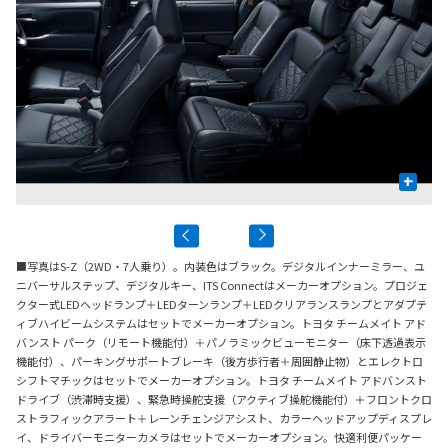
+
■写真はS-Z（2WD・7人乗り）。内装色はブラック。デジタルインナーミラー、ユ
ニバーサルステップ、デジタルキー、ITS Connectはメーカーオプション。プロジェ
クター式LEDヘッドランプ＋LEDターンランプ＋LEDクリアランスランプとアダプテ
ィブハイビームシステムはセットでメーカーオプション。トヨタ チームメイト アド
バンスト パーク（リモート機能付）＋パノラミックビューモニター（床下透過表示
機能付）、パーキングサポートブレーキ（後方歩行者＋周囲静止物）とエレクトロ
シフトマチックはセットでメーカーオプション。トヨタ チームメイト アドバンスト
ドライブ（渋滞時支援）、緊急時操舵支援（アクティブ操舵機能付）＋フロントクロ
ストラフィックアラート＋レーンチェンジアシスト、カラーヘッドアップディスプレ
イ、ドライバーモニターカメラはセットでメーカーオプション。快適利便パッケー