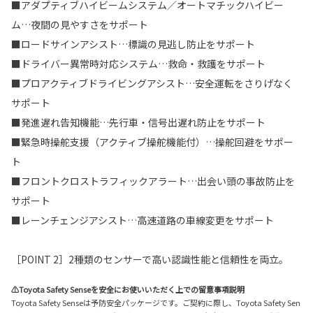
■アダプティブハイビームシステム／オートマチックハイビー
ム…夜間の見やすさをサポート
■ロードサインアシスト…標識の見逃し防止をサポート
■ドライバー異常時対応システム…救命・救護をサポート
■プロアクティブドライビングアシスト…安全運転をさりげなく
サポート
■発進遅れ告知機能…先行車・信号出遅れ防止をサポート
■緊急時操舵支援（アクティブ操舵機能付）…操舵回避をサポー
ト
■フロントクロストラフィックアラート…出会い頭の事故防止を
サポート
■レーンチェンジアシスト…高速道路の車線変更をサポート
［POINT 2］2種類のセンサーで高い認識性能と信頼性を両立。
⚠Toyota Safety Senseを安全にお使いいただく上での留意事項説明
Toyota Safety Senseは予防安全パッケージです。ご契約に際し、Toyota Safety Sen