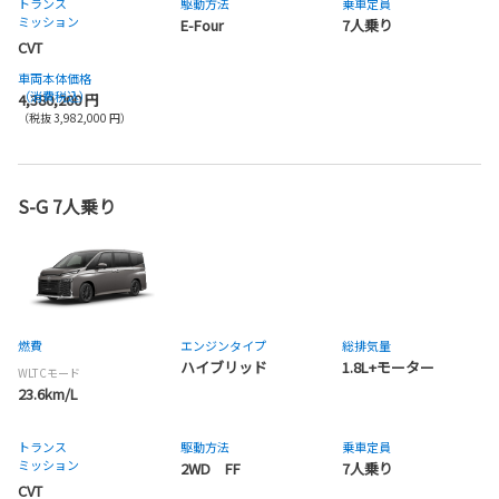
トランス
駆動方法
乗車定員
ミッション
E-Four
7人乗り
CVT
車両本体価格
（消費税込）
4,380,200 円
（税抜 3,982,000 円）
S-G 7人乗り
燃費
エンジンタイプ
総排気量
ハイブリッド
1.8L+モーター
WLTCモード
23.6km/L
トランス
駆動方法
乗車定員
ミッション
2WD FF
7人乗り
CVT