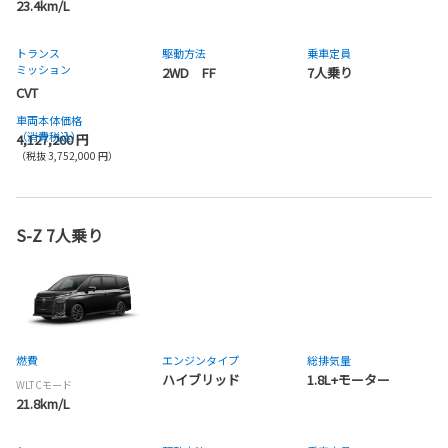
23.4km/L
トランス
駆動方法
乗車定員
ミッション
2WD FF
7人乗り
CVT
車両本体価格
（消費税込）
4,127,200 円
（税抜 3,752,000 円）
S-Z 7人乗り
燃費
エンジンタイプ
総排気量
ハイブリッド
1.8L+モーター
WLTCモード
21.8km/L