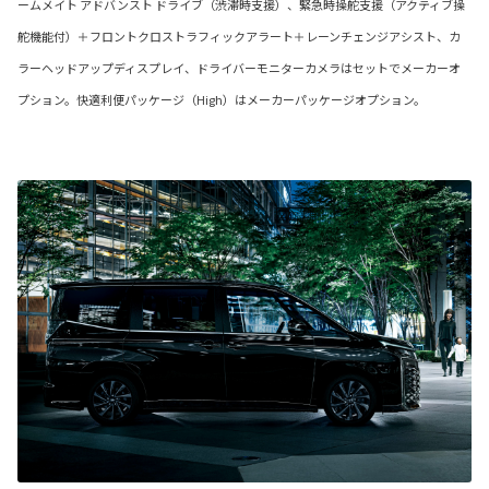
ームメイト アドバンスト ドライブ（渋滞時支援）、緊急時操舵支援（アクティブ操
舵機能付）＋フロントクロストラフィックアラート＋レーンチェンジアシスト、カ
ラーヘッドアップディスプレイ、ドライバーモニターカメラはセットでメーカーオ
プション。快適利便パッケージ（High）はメーカーパッケージオプション。