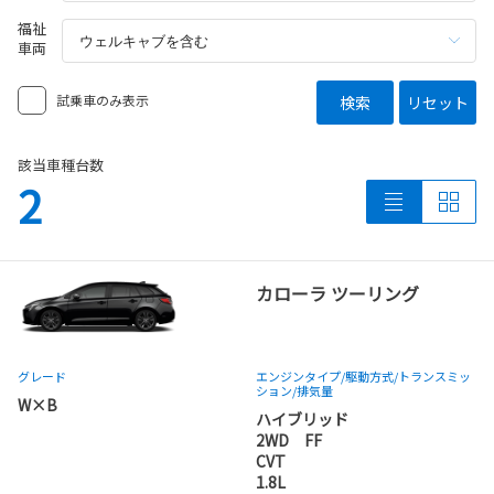
福祉
車両
試乗車のみ表示
検索
リセット
該当車種台数
2
カローラ ツーリング
グレード
エンジンタイプ
/駆動方式/
トランスミッ
ション
/排気量
W×B
ハイブリッド
2WD FF
CVT
1.8L