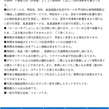
渋滞等）や運転方法（急発進、エアコン使用等）に応じて燃料消費率は異なりま
す。
■WLTCモードは、市街地、郊外、高速道路の各走行モードを平均的な使用時間配分
で構成した国際的な走行モードです。市街地モードは、信号や渋滞等の影響を受け
る比較的低速な走行を想定し、郊外モードは、信号や渋滞等の影響をあまり受けな
い走行を想定、高速道路モードは、高速道路等での走行を想定しています。
■「メーカーオプション」はご注文時に申し受けます。メーカーの工場で装着する
ため、ご注文後はお受けできませんので、ご了承ください。
■車両本体価格は'25年5月現在のもので、予告なく変更となる場合があります。
■車両本体価格はタイヤパンク応急修理キット付の価格です。
■車両本体価格にはオプション価格は含まれていません。
■保険料、税金（除く消費税）、登録料などの諸費用は別途申し受けます。
■自動車リサイクル法の施行により、リサイクル料金が別途必要となります。
■ボディカラーおよび内装色は撮影の条件、ご覧になる表示画面によって実際の色と
は異なって見えることがあります。また、実車においてもご覧になる環境（屋内外、
光の角度等）により、ボディカラーの見え方は異なります。
■写真は機能説明のために各ランプを点灯したものです。実際の走行状態を示すも
のではありません。
■写真は機能説明のためにボディの一部を切断したカットモデルです。
■画面はハメ込み合成です。
■一部の写真は合成・イメージです。