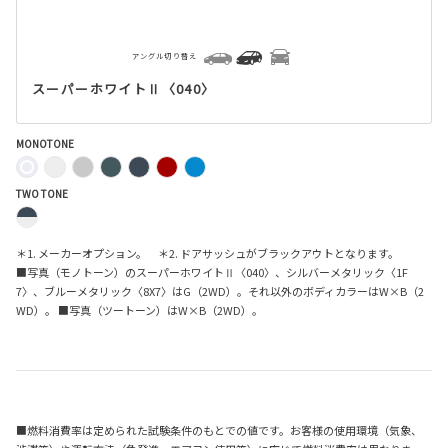
アングル切り替え
スーパーホワイトⅡ〈040〉
MONOTONE
TWO TONE
＊1. メーカーオプション。 ＊2. ドアサッシュがブラックアウトとなります。
■写真（モノトーン）のスーパーホワイトⅡ〈040〉、シルバーメタリック〈1F
7〉、ブルーメタリック〈8X7〉はG（2WD）。それ以外のボディカラーはW×B（2
WD）。 ■写真（ツートーン）はW×B（2WD）。
■燃料消費率は定められた試験条件のもとでの値です。お客様の使用環境（気象、