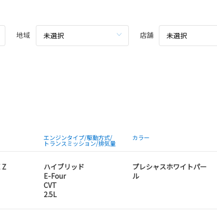
地域
店舗
未選択
未選択
エンジンタイプ/駆動方式/
カラー
トランスミッション/排気量
 Z
ハイブリッド
プレシャスホワイトパー
E-Four
ル
CVT
2.5L