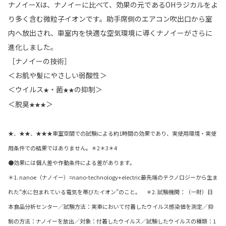
ナノイーXは、ナノイーに比べて、効果の元であるOHラジカルをよ
り多く含む微粒子イオンです。助手席側のエアコン吹出口から室
内へ放出され、車室内を快適な空気環境に導くナノイーがさらに
進化しました。
［ナノイーの技術］
＜お肌や髪にやさしい弱酸性＞
＜ウイルス
・菌
の抑制＞
★
★★
＜脱臭
＞
★★★
★、★★、★★★車室空間での試験による約1時間の効果であり、実使用環境・実使
用条件での結果ではありません。＊2＊3＊4
●効果には個人差や作動条件による差があります。
＊1. nanoe（ナノイー）=nano-technology+electric最先端のテクノロジーから生ま
れた“水に包まれている電気を帯びたイオン”のこと。 ＊2. 試験機関：（一財）日
本食品分析センター／試験方法：実車において付着したウイルス感染価を測定／抑
制の方法：ナノイーを放出／対象：付着したウイルス／試験したウイルスの種類：1