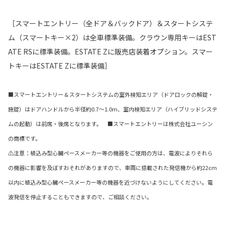
［スマートエントリー（全ドア＆バックドア）＆スタートシステ
ム（スマートキー×2）は全車標準装備。クラウン専用キーはEST
ATE RSに標準装備。ESTATE Zに販売店装着オプション。スマー
トキーはESTATE Zに標準装備］
■スマートエントリー＆スタートシステムの室外検知エリア（ドアロックの解錠・
施錠）はドアハンドルから半径約0.7～1.0m、室内検知エリア（ハイブリッドシステ
ムの起動）は前席・後席となります。 ■スマートエントリーは株式会社ユーシン
の商標です。
⚠注意：植込み型心臓ペースメーカー等の機器をご使用の方は、電波によりそれら
の機器に影響を及ぼすおそれがありますので、車両に搭載された発信機から約22cm
以内に植込み型心臓ペースメーカー等の機器を近づけないようにしてください。電
波発信を停止することもできますので、ご相談ください。