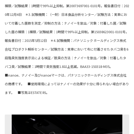
種類／試験結果：1時間で99％以上抑制。第20073697001-0101号。報告書日付：202
0年12月4日 ＊3. 試験機関：（一財）日本食品分析センター／試験方法：実車にお
いて付着した菌数を測定／抑制の方法：ナノイーを放出／対象：付着した菌／試験
した菌の種類：1種類／試験結果：1時間で99％以上抑制。第15038623001-0101号。
報告書日付：2015年5月12日 ＊4. 試験機関：パナソニック ホールディングス株式
会社プロダクト解析センター／試験方法：実車において布に付着させたタバコ臭を6
段階臭気強度表示法による検証／脱臭の方法：ナノイーを放出／対象：付着したタ
バコ臭／試験結果：1時間で臭気強度1.8以上低減。BAA33-150318-M35。
■nanoe、ナノイー及びnanoeマークは、パナソニックホールディングス株式会社
の商標です。 ■使用環境によってはナノイーの効果が十分に得られない場合があり
ます。 ■写真はESTATE RS。