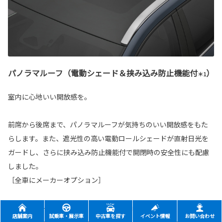
パノラマルーフ（電動シェード＆挟み込み防止機能付
）
＊1
室内に心地いい開放感を。
前席から後席まで、パノラマルーフが気持ちのいい開放感をもた
らします。また、遮光性の高い電動ロールシェードが直射日光を
ガードし、さらに挟み込み防止機能付で開閉時の安全性にも配慮
しました。
［全車にメーカーオプション］
■パノラマルーフは固定式となります。 ■写真はESTATE Z。
店舗案内
試乗車・展示車
中古車を探す
イベント情報
お問い合わせ