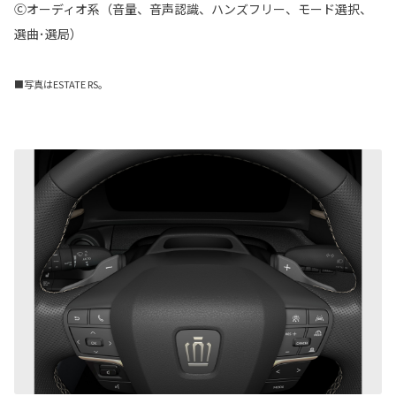
Ⓒオーディオ系（音量、音声認識、ハンズフリー、モード選択、
選曲･選局）
■写真はESTATE RS。