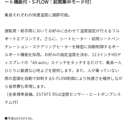
ート機能付・S-FLOW：前席集中モード付）
乗員それぞれの快適温度に調節可能。
運転席・助手席においてお好みに合わせて温度設定が行えるフル
オートエアコンです。さらに、シートヒーター・前席シートベン
チレーション・ステアリングヒーターを緻密に自動制御するオー
ルオート機能を採用。お好みの設定温度を決め、12.3インチHDデ
ィスプレイの「All auto」スイッチをタッチするだけで、乗員一人
ひとりに最適な心地よさを提供します。また、人が乗っていない
席の空調を自動で抑制するS-FLOW制御により快適さを維持しなが
ら省燃費も実現します。
［全車標準装備。ESTATE RSは湿度センサー・ヒートポンプシス
テム付］
■写真はESTATE RS。