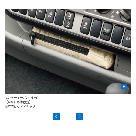
+
センターオープントレイ
運
［全車に標準設定］
［
※写真はワイドキャブ
※