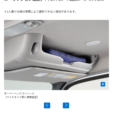
＊2人乗り仕様は車両により選択できない場合があります。
+
オーバーヘッドコンソール
オ
［ワイドキャブ車に標準設定］
［