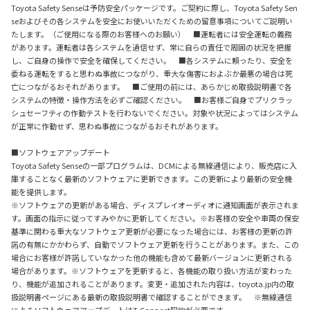
Toyota Safety Senseは予防安全パッケージです。ご契約に際し、Toyota Safety Sen
seおよびその各システムを安全にお使いいただくための留意事項についてご説明い
たします。（ご使用になる際のお客様へのお願い） ■運転者には安全運転の義務
があります。運転者は各システムを過信せず、常に自らの責任で周囲の状況を把握
し、ご自身の操作で安全を確保してください。 ■各システムに頼ったり、安全を
委ねる運転をすると思わぬ事故につながり、重大な傷害におよぶか最悪の場合は死
亡につながるおそれがあります。 ■ご使用の前には、あらかじめ取扱説明書で各
システムの特徴・操作方法を必ずご確認ください。 ■お客様ご自身でプリクラッ
シュセーフティの作動テストを行わないでください。対象や状況によってはシステム
が正常に作動せず、思わぬ事故につながるおそれがあります。
■ソフトウェアアップデート
Toyota Safety Senseの一部プログラムは、DCMによる無線通信により、販売店に入
庫することなく最新のソフトウェアに更新できます。この更新により最新の安全機
能を提供します。
※ソフトウェアの更新がある場合、ディスプレイオーディオに通知画面が表示されま
す。画面の指示に従ってすみやかに更新してください。※お客様の安全や車両の保安
基準に関わる重大なソフトウェア更新が必要になった場合には、お客様の更新の許
諾の有無にかかわらず、自動でソフトウェア更新を行うことがあります。また、この
場合にお客様が許諾していなかった他の機能も含めて最新バージョンに更新される
場合があります。※ソフトウェアを更新すると、各機能の取り扱い方法が変わった
り、機能が追加されることがあります。変更・追加された内容は、toyota.jp内の取
扱説明書ページにある最新の取扱説明書で確認することができます。 ※無線通信