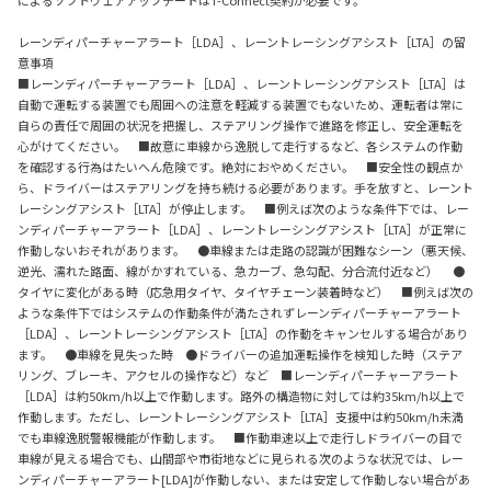
によるソフトウェアアップデートはT-Connect契約が必要です。
レーンディパーチャーアラート［LDA］、レーントレーシングアシスト［LTA］の留
意事項
■レーンディパーチャーアラート［LDA］、レーントレーシングアシスト［LTA］は
自動で運転する装置でも周囲への注意を軽減する装置でもないため、運転者は常に
自らの責任で周囲の状況を把握し、ステアリング操作で進路を修正し、安全運転を
心がけてください。 ■故意に車線から逸脱して走行するなど、各システムの作動
を確認する行為はたいへん危険です。絶対におやめください。 ■安全性の観点か
ら、ドライバーはステアリングを持ち続ける必要があります。手を放すと、レーント
レーシングアシスト［LTA］が停止します。 ■例えば次のような条件下では、レー
ンディパーチャーアラート［LDA］、レーントレーシングアシスト［LTA］が正常に
作動しないおそれがあります。 ●車線または走路の認識が困難なシーン（悪天候、
逆光、濡れた路面、線がかすれている、急カーブ、急勾配、分合流付近など） ●
タイヤに変化がある時（応急用タイヤ、タイヤチェーン装着時など） ■例えば次の
ような条件下ではシステムの作動条件が満たされずレーンディパーチャーアラート
［LDA］、レーントレーシングアシスト［LTA］の作動をキャンセルする場合があり
ます。 ●車線を見失った時 ●ドライバーの追加運転操作を検知した時（ステア
リング、ブレーキ、アクセルの操作など）など ■レーンディパーチャーアラート
［LDA］は約50km/h以上で作動します。路外の構造物に対しては約35km/h以上で
作動します。ただし、レーントレーシングアシスト［LTA］支援中は約50km/h未満
でも車線逸脱警報機能が作動します。 ■作動車速以上で走行しドライバーの目で
車線が見える場合でも、山間部や市街地などに見られる次のような状況では、レー
ンディパーチャーアラート[LDA]が作動しない、または安定して作動しない場合があ