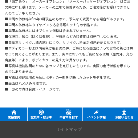
■「設定あり」「メーカーオプション」「メーカーパッケージオプション」はご注
文時に申し受けます。メーカーの工場で装着するため、ご注文後はお受けできませ
んのでご了承ください。
■車両本体価格は'26年3月現在のもので、予告なく変更となる場合があります。
■車両本体価格はタイヤパンク応急修理キット付の価格です。
■車両本体価格にはオプション価格は含まれていません。
■保険料、税金（除く消費税）、登録料などの諸費用は別途申し受けます。
■自動車リサイクル法の施行により、リサイクル料金が別途必要となります。
■ボディカラーおよび内装色は撮影の条件、ご覧になる画面によって実際の色とは異
なって見えることがあります。また、実車においてもご覧になる環境（屋内外、光の
角度等）により、ボディカラーの見え方は異なります。
■写真は機能説明のために各ランプを点灯したものです。実際の走行状態を示すも
のではありません。
■写真は機能説明のためにボディの一部を切断したカットモデルです。
■画面はハメ込み合成です。
■一部の写真は合成・イメージです。
店舗案内
試乗車・展示車
中古車を探す
イベント情報
お問い合わせ
サイトマップ