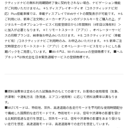
クティッドナビの無料利用期間終了後に契約をされない場合、ナビゲーション機能
がご利用いただけません。 ＊5. ディスプレイオーディオ（コネクティッドナビ対
応）Plus搭載車種では、車載ディスプレイでWebサイトの閲覧表示が可能です。 ＊6.
ご利用には、新車ご注文時にメーカーオプションのデジタルキーをご購入の上、デ
ジタルキーのオプションサービス＜初度登録日から3年間無料（4年目以降有料）＞
に加入が必要となります。 ＊7. リモートスタート（アプリ）、オペレーターサービ
スの月額プランは、納車後お申込みいただけます。 ＊8. コネクティッドナビ（車載
ナビ有）/コネクティッドナビご利用時のみ、お申込みいただけます。 ＊9. 新車ご注
文時限定のリモートスタート（アプリ）とオペレーターサービスをセットにした長
期パックをご用意しています。 ■Wi-Fi®は、Wi-Fi Alliance の登録商標です。 ■ヘル
プネット®は株式会社 日本緊急通報サービスの登録商標です。
■燃料消費率は定められた試験条件のもとでの値です。お客様の使用環境（気象、
渋滞等）や運転方法（急発進、エアコン使用等）に応じて燃料消費率は異なりま
す。
■WLTCモードは、市街地、郊外、高速道路の各走行モードを平均的な使用時間配分
で構成した国際的な走行モードです。市街地モードは、信号や渋滞等の影響を受け
る比較的低速な走行を想定し、郊外モードは、信号や渋滞等の影響をあまり受けな
い走行を想定、高速道路モードは、高速道路等での走行を想定しています。