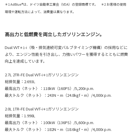
＊1 AdBlue®は、ドイツ自動車工業会（VDA）の登録商標です。 ＊2 お客様の使用
環境や運転方法によって、消費量は異なります。
高出力と低燃費を両立したガソリンエンジン。
Dual VVT
-i（吸・排気連続可変バルブタイミング機構）の採用などに
＊1
より、エンジン性能を引き出し、力強いパワーを獲得するとともに燃費
向上を達成しています。
2.7L 2TR-FE Dual VVT-i
ガソリンエンジン
＊1
総排気量：2.693L
最高出力〈ネット〉：118kW（160PS）/5,200r.p.m.
最大トルク〈ネット〉：243N・m（24.8kgf・m）/4,000r.p.m.
2.0L 1TR-FE Dual VVT-i
ガソリンエンジン
＊1
総排気量：1.998L
最高出力〈ネット〉：100kW（136PS）/5,600r.p.m.
最大トルク〈ネット〉：182N・m（18.6kgf・m）/4,000r.p.m.