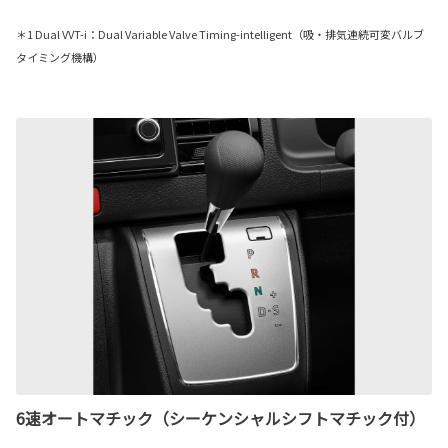
＊1 Dual VVT-i：Dual Variable Valve Timing-intelligent（吸・排気連続可変バルブ
タイミング機構）
6速オートマチック（シーケンシャルシフトマチック付）