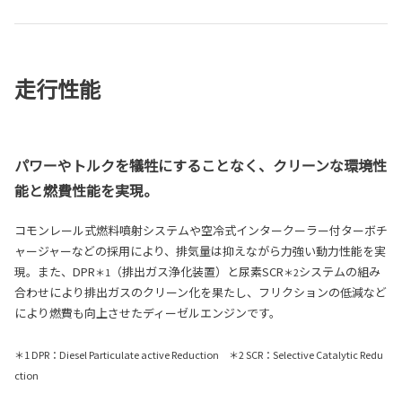
走行性能
パワーやトルクを犠牲にすることなく、クリーンな環境性
能と燃費性能を実現。
コモンレール式燃料噴射システムや空冷式インタークーラー付ターボチ
ャージャーなどの採用により、排気量は抑えながら力強い動力性能を実
現。また、DPR
（排出ガス浄化装置）と尿素SCR
システムの組み
＊1
＊2
合わせにより排出ガスのクリーン化を果たし、フリクションの低減など
により燃費も向上させたディーゼルエンジンです。
＊1 DPR：Diesel Particulate active Reduction ＊2 SCR：Selective Catalytic Redu
ction