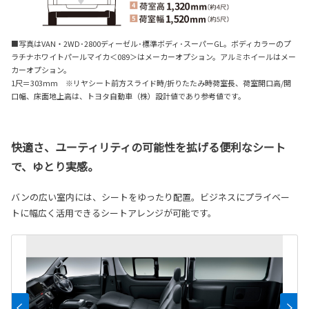
■写真はVAN・2WD･2800ディーゼル･標準ボディ･スーパーGL。ボディカラーのプ
ラチナホワイトパールマイカ＜089＞はメーカーオプション。アルミホイールはメー
カーオプション。
1尺＝303mm ※リヤシート前方スライド時/折りたたみ時荷室長、荷室開口高/開
口幅、床面地上高は、トヨタ自動車（株）設計値であり参考値です。
快適さ、ユーティリティの可能性を拡げる便利なシート
で、ゆとり実感。
バンの広い室内には、シートをゆったり配置。ビジネスにプライベー
トに幅広く活用できるシートアレンジが可能です。