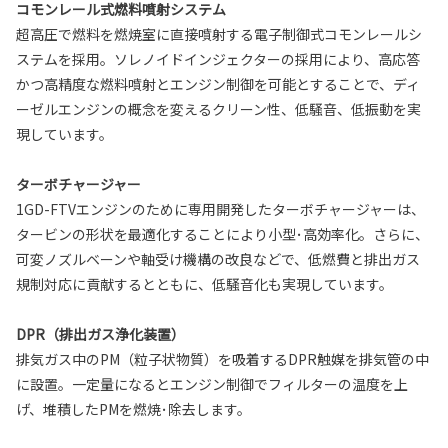
コモンレール式燃料噴射システム
超高圧で燃料を燃焼室に直接噴射する電子制御式コモンレールシ
ステムを採用。ソレノイドインジェクターの採用により、高応答
かつ高精度な燃料噴射とエンジン制御を可能とすることで、ディ
ーゼルエンジンの概念を変えるクリーン性、低騒音、低振動を実
現しています。
ターボチャージャー
1GD-FTVエンジンのために専用開発したターボチャージャーは、
タービンの形状を最適化することにより小型･高効率化。さらに、
可変ノズルベーンや軸受け機構の改良などで、低燃費と排出ガス
規制対応に貢献するとともに、低騒音化も実現しています。
DPR（排出ガス浄化装置）
排気ガス中のPM（粒子状物質）を吸着するDPR触媒を排気管の中
に設置。一定量になるとエンジン制御でフィルターの温度を上
げ、堆積したPMを燃焼･除去します。