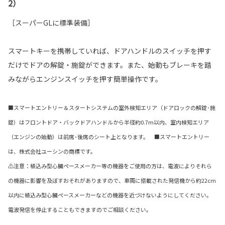
2）
［スーパーGLに標準装備］
スマートキーを携帯していれば、ドアハンドルのスイッチを押す
だけでドアの解錠・施錠ができます。また、始動もブレーキを踏
みながらエンジンスイッチを押す簡単操作です。
■スマートエントリー＆スタートシステムの室外検知エリア（ドアロックの解錠･施
錠）はフロントドア・バックドアハンドルから半径約0.7m以内、室内検知エリア
（エンジンの始動）は前席･後席のシート上となります。 ■スマートエントリー
は、株式会社ユーシンの商標です。
⚠注意：植込み型心臓ペースメーカー等の機器をご使用の方は、電波によりそれら
の機器に影響を及ぼすおそれがありますので、車両に搭載された発信機から約22cm
以内に植込み型心臓ペースメーカーなどの機器を近づけないようにしてください。
電波発信を停止することもできますのでご相談ください。