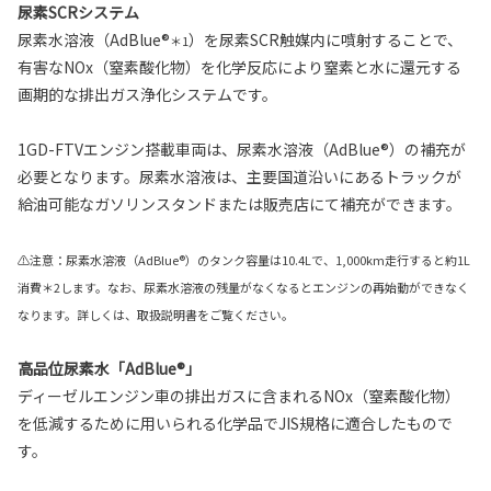
尿素SCRシステム
尿素水溶液（AdBlue®
）を尿素SCR触媒内に噴射することで、
＊1
有害なNOx（窒素酸化物）を化学反応により窒素と水に還元する
画期的な排出ガス浄化システムです。
1GD-FTVエンジン搭載車両は、尿素水溶液（AdBlue®）の補充が
必要となります。尿素水溶液は、主要国道沿いにあるトラックが
給油可能なガソリンスタンドまたは販売店にて補充ができます。
⚠注意：尿素水溶液（AdBlue®）のタンク容量は10.4Lで、1,000km走行すると約1L
消費＊2します。なお、尿素水溶液の残量がなくなるとエンジンの再始動ができなく
なります。詳しくは、取扱説明書をご覧ください。
高品位尿素水「AdBlue®」
ディーゼルエンジン車の排出ガスに含まれるNOx（窒素酸化物）
を低減するために用いられる化学品でJIS規格に適合したもので
す。