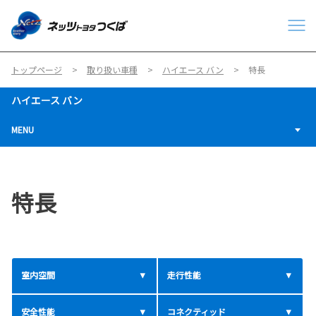
トップページ
取り扱い車種
ハイエース バン
特長
ハイエース バン
MENU
特長
室内空間
走行性能
安全性能
コネクティッド