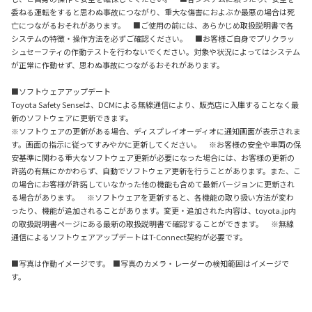
委ねる運転をすると思わぬ事故につながり、重大な傷害におよぶか最悪の場合は死
亡につながるおそれがあります。 ■ご使用の前には、あらかじめ取扱説明書で各
システムの特徴・操作方法を必ずご確認ください。 ■お客様ご自身でプリクラッ
シュセーフティの作動テストを行わないでください。対象や状況によってはシステム
が正常に作動せず、思わぬ事故につながるおそれがあります。
■ソフトウェアアップデート
Toyota Safety Senseは、DCMによる無線通信により、販売店に入庫することなく最
新のソフトウェアに更新できます。
※ソフトウェアの更新がある場合、ディスプレイオーディオに通知画面が表示されま
す。画面の指示に従ってすみやかに更新してください。 ※お客様の安全や車両の保
安基準に関わる重大なソフトウェア更新が必要になった場合には、お客様の更新の
許諾の有無にかかわらず、自動でソフトウェア更新を行うことがあります。また、こ
の場合にお客様が許諾していなかった他の機能も含めて最新バージョンに更新され
る場合があります。 ※ソフトウェアを更新すると、各機能の取り扱い方法が変わ
ったり、機能が追加されることがあります。変更・追加された内容は、toyota.jp内
の取扱説明書ページにある最新の取扱説明書で確認することができます。 ※無線
通信によるソフトウェアアップデートはT-Connect契約が必要です。
■写真は作動イメージです。 ■写真のカメラ・レーダーの検知範囲はイメージで
す。