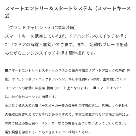
スマートエントリー＆スタートシステム（スマートキー×
2）
［グランドキャビン・GLに標準装備］
スマートキーを携帯していれば、ドアハンドルのスイッチを押す
だけでドアの解錠・施錠ができます。また、始動もブレーキを踏
みながらエンジンスイッチを押す簡単操作です。
■スマートエントリー＆スタートシステムの室外検知エリア（ドアロックの解錠･施
錠）はフロントドア・バックドアハンドルから半径約0.7m以内、室内検知エリア
（エンジンの始動）は前席･後席のシート上となります。 ■スマートエントリー
は、株式会社ユーシンの商標です。
⚠注意：植込み型心臓ペースメーカー等の機器をご使用の方は、電波によりそれら
の機器に影響を及ぼすおそれがありますので、車両に搭載された発信機から約22cm
以内に植込み型心臓ペースメーカーなどの機器を近づけないようにしてください。
電波発信を停止することもできますのでご相談ください。