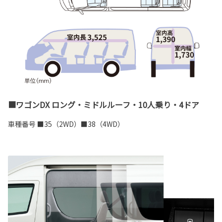
■ワゴンDX ロング・ミドルルーフ・10人乗り・4ドア
車種番号 ■
35
（
2WD
）■
38
（
4WD
）