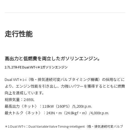
走行性能
高出力と低燃費を両立したガソリンエンジン。
2.7L 2TR-FE Dual VVT-i＊1ガソリンエンジン
Dual VVT
-i（吸・排気連続可変バルブタイミング機構）の採用などに
＊1
より、エンジン性能を引き出し、力強いパワーを獲得するとともに燃費
向上を達成しています。
総排気量：2.693L
最高出力〈ネット〉：118kW（160PS）/5,200r.p.m.
最大トルク〈ネット〉：243N・m（24.8kgf・m）/4,000r.p.m.
＊1 Dual VVT-i：Dual Variable Valve Timing-intelligent（吸・排気連続可変バルブ