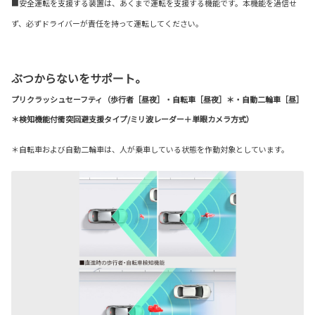
■安全運転を支援する装置は、あくまで運転を支援する機能です。本機能を過信せ
ず、必ずドライバーが責任を持って運転してください。
ぶつからないをサポート。
プリクラッシュセーフティ（歩行者［昼夜］・自転車［昼夜］＊・自動二輪車［昼］
＊検知機能付衝突回避支援タイプ/ミリ波レーダー＋単眼カメラ方式）
＊自転車および自動二輪車は、人が乗車している状態を作動対象としています。