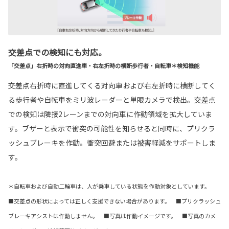
交差点での検知にも対応。
「交差点」右折時の対向直進車・右左折時の横断歩行者・自転車＊検知機能
交差点右折時に直進してくる対向車および右左折時に横断してく
る歩行者や自転車をミリ波レーダーと単眼カメラで検出。交差点
での検知は隣接2レーンまでの対向車に作動領域を拡大していま
す。ブザーと表示で衝突の可能性を知らせると同時に、プリクラ
ッシュブレーキを作動。衝突回避または被害軽減をサポートしま
す。
＊自転車および自動二輪車は、人が乗車している状態を作動対象としています。
■交差点の形状によっては正しく支援できない場合があります。 ■プリクラッシュ
ブレーキアシストは作動しません。 ■写真は作動イメージです。 ■写真のカメ