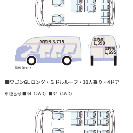
■ワゴンGL ロング・ミドルルーフ・10人乗り・4ドア
車種番号 ■
34
（
2WD
）■
37
（
4WD
）