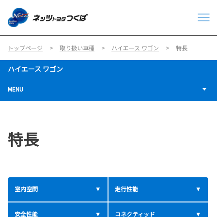
トップページ
取り扱い車種
ハイエース ワゴン
特長
ハイエース ワゴン
MENU
特長
室内空間
走行性能
安全性能
コネクティッド