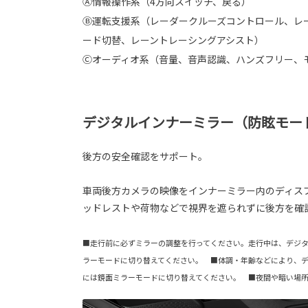
Ⓐ情報操作系（4方向スイッチ、戻る）
Ⓑ運転支援系（レーダークルーズコントロール、レ
ード切替、レーントレーシングアシスト）
Ⓒオーディオ系（音量、音声認識、ハンズフリー、
デジタルインナーミラー（防眩モー
後方の安全確認をサポート。
車両後方カメラの映像をインナーミラー内のディス
ッドレストや荷物などで視界を遮られずに後方を確
■走行前に必ずミラーの調整を行ってください。走行中は、デジ
ラーモードに切り替えてください。 ■体調・年齢などにより、
には鏡面ミラーモードに切り替えてください。 ■夜間や暗い場