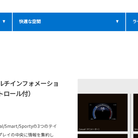
快適な空間
ラ
ルチインフォメーショ
トロール付）
mart/Sportyの3つのテイ
プレイの中央に情報を集約し