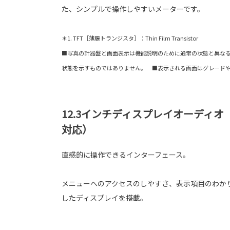
た、シンプルで操作しやすいメーターです。
＊1. TFT［薄膜トランジスタ］：Thin Film Transistor
■写真の計器盤と画面表示は機能説明のために通常の状態と異な
状態を示すものではありません。 ■表示される画面はグレード
12.3インチディスプレイオーディ
対応）
直感的に操作できるインターフェース。
メニューへのアクセスのしやすさ、表示項目のわか
したディスプレイを搭載。