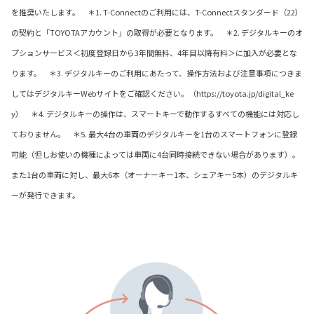
を推奨いたします。 ＊1. T-Connectのご利用には、T-Connectスタンダード（22）
の契約と「TOYOTAアカウント」の取得が必要となります。 ＊2. デジタルキーのオ
プションサービス＜初度登録日から3年間無料、4年目以降有料＞に加入が必要とな
ります。 ＊3. デジタルキーのご利用にあたって、操作方法および注意事項につきま
してはデジタルキーWebサイトをご確認ください。（https://toyota.jp/digital_ke
y） ＊4. デジタルキーの操作は、スマートキーで動作するすべての機能には対応し
ておりません。 ＊5. 最大4台の車両のデジタルキーを1台のスマートフォンに登録
可能（但しお使いの機種によっては車両に4台同時接続できない場合があります）。
また1台の車両に対し、最大6本（オーナーキー1本、シェアキー5本）のデジタルキ
ーが発行できます。