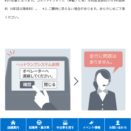
料（6年目以降有料）。 ＊2. ご期待に添えない場合があります。あらかじめご了承
ください。
店舗案内
試乗車・展示車
中古車を探す
イベント情報
お問い合わせ
eケア（走行アドバイス）
＊1＊2＊3