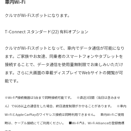
車内Wi-Fi
クルマがWi-Fiスポットになります。
T-Connect スタンダード(22) 有料オプション
クルマがWi-Fiスポットとなって、車内でデータ通信が可能になり
ます。ご家族やお友達、同乗者のスマートフォンやタブレットを
接続することで、データ通信を使用量無制限でお楽しみいただけ
ます。さらに大画面の車載ディスプレイでWebサイトの閲覧が可
能です。
※Wi-Fi®接続機器は5台まで同時接続可能です。 ※直近3日間（当日は含みませ
ん）で6GB以上の通信をした場合、終日速度制限がかかることがあります。 ※車内
Wi-FiとApple CarPlayのワイヤレス接続は同時利用できません。 車内Wi-Fiご使用
時は、ケーブル接続にてご利用ください。 ■Wi-Fi®は、Wi-Fi Allianceの登録商標