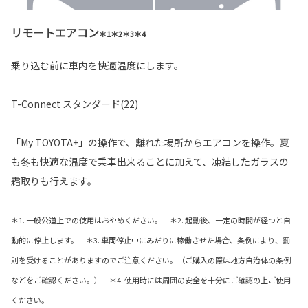
リモートエアコン
＊1＊2＊3＊4
乗り込む前に車内を快適温度にします。
T-Connect スタンダード(22)
「My TOYOTA+」の操作で、離れた場所からエアコンを操作。夏
も冬も快適な温度で乗車出来ることに加えて、凍結したガラスの
霜取りも行えます。
＊1. 一般公道上での使用はおやめください。 ＊2. 起動後、一定の時間が経つと自
動的に停止します。 ＊3. 車両停止中にみだりに稼働させた場合、条例により、罰
則を受けることがありますのでご注意ください。（ご購入の際は地方自治体の条例
などをご確認ください。） ＊4. 使用時には周囲の安全を十分にご確認の上ご使用
ください。