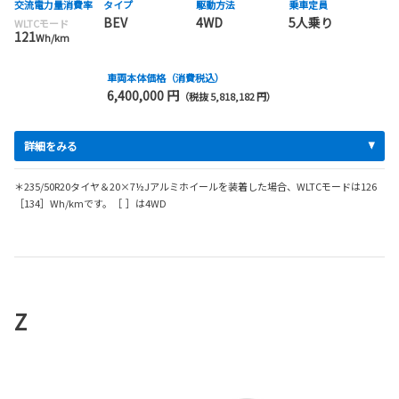
交流電力量消費率
タイプ
駆動方法
乗車定員
BEV
4WD
5人乗り
WLTCモード
121
Wh/km
車両本体価格（消費税込）
6,400,000 円
（税抜 5,818,182 円）
詳細をみる
＊235/50R20タイヤ＆20×7½Jアルミホイールを装着した場合、WLTCモードは126
［134］Wh/kmです。［ ］は4WD
Z