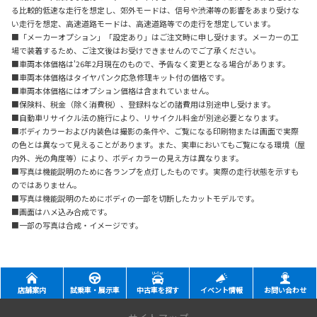
る比較的低速な走行を想定し、郊外モードは、信号や渋滞等の影響をあまり受けな
い走行を想定、高速道路モードは、高速道路等での走行を想定しています。
■「メーカーオプション」「設定あり」はご注文時に申し受けます。メーカーの工
場で装着するため、ご注文後はお受けできませんのでご了承ください。
■車両本体価格は'26年2月現在のもので、予告なく変更となる場合があります。
■車両本体価格はタイヤパンク応急修理キット付の価格です。
■車両本体価格にはオプション価格は含まれていません。
■保険料、税金（除く消費税）、登録料などの諸費用は別途申し受けます。
■自動車リサイクル法の施行により、リサイクル料金が別途必要となります。
■ボディカラーおよび内装色は撮影の条件や、ご覧になる印刷物または画面で実際
の色とは異なって見えることがあります。また、実車においてもご覧になる環境（屋
内外、光の角度等）により、ボディカラーの見え方は異なります。
■写真は機能説明のために各ランプを点灯したものです。実際の走行状態を示すも
のではありません。
■写真は機能説明のためにボディの一部を切断したカットモデルです。
■画面はハメ込み合成です。
■一部の写真は合成・イメージです。
店舗案内
試乗車・展示車
中古車を探す
イベント情報
お問い合わせ