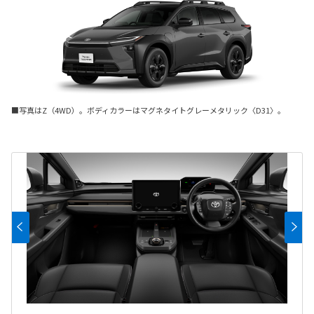
■写真はZ（4WD）。ボディカラーはマグネタイトグレーメタリック〈D31〉。