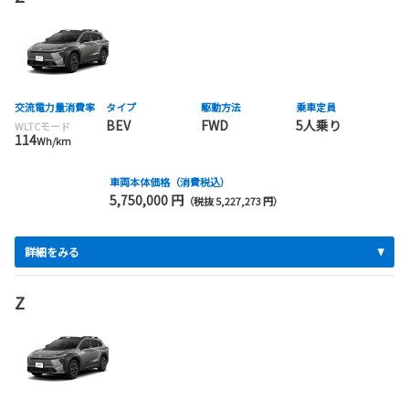
交流電力量消費率
タイプ
駆動方法
乗車定員
BEV
FWD
5人乗り
WLTCモード
114
Wh/km
車両本体価格（消費税込）
5,750,000 円
（税抜 5,227,273 円）
詳細をみる
Z