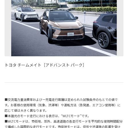
トヨタ チームメイト［アドバンスト パーク］
■交流電力量消費率および一充電走行距離は定められた試験条件のもとでの値で
す。お客様の使用環境（気象、渋滞等）や運転方法（急発進、エアコン使用等）に
応じて値は大きく異なります。
■本諸元のモード走行における表示は、“WLTCモード”です。
■WLTCモードは、市街地、郊外、高速道路の各走行モードを平均的な使用時間配分
で構成した国際的な走行モードです。市街地モードは、信号や渋滞等の影響を受け